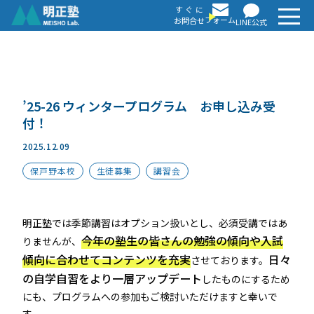
すぐ
に
フォーム
お問合せ
LINE公式
’25-26 ウィンタープログラム お申し込み受
付！
2025.12.09
保戸野本校
生徒募集
講習会
明正塾では季節講習はオプション扱いとし、必須受講ではあ
今年の塾生の皆さんの勉強の傾向や入試
りませんが、
傾向に合わせてコンテンツを充実
日々
させております。
の自学自習をより一層アップデート
したものにするため
にも、プログラムへの参加もご検討いただけますと幸いで
す。