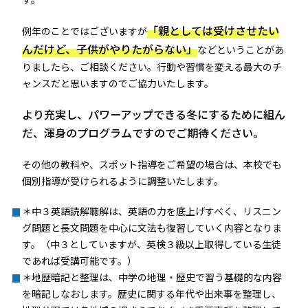
「親としては受けさせたい
例年のことではございますが
んだけど、子供がやりたがらない」
などということがあ
りましたら、ご相談ください。行動や習慣を変える最大のチ
ャンスだと思いますのでご協力いたします。
より充実し、パワーアップできる冬にするために組ん
だ、渾身のプログラムですのでご期待ください。
その他の教科や、スポット指導をご希望の場合は、本校でも
個別指導が受けられるように調整いたします。
＊中３英語読解聴解は、英語の力を底上げすべく、リスニン
グ問題と長文問題を中心に文法も復習していく内容となりま
す。（中３としていますが、英検３級以上取得している生徒
であれば受講可能です。）
＊地歴暗記と整理は、中学の地理・歴史で習う基礎的な内容
を暗記しなおします。歴史に関する年代や出来事を整理し、