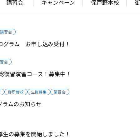
講習会
キャンペーン
保戸野本校
講習会
ープログラム お申し込み受付！
講習会
 総復習演習コース！募集中！
校
御所野校
生徒募集
講習会
グラムのお知らせ
導生の募集を開始しました！